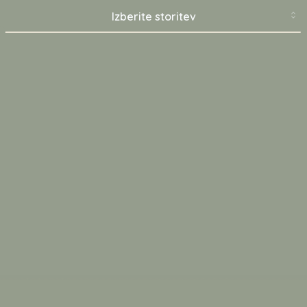
Sprem
Izberite storitev