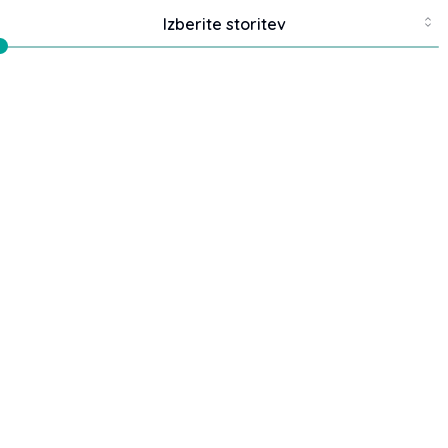
Sprem
Izberite storitev