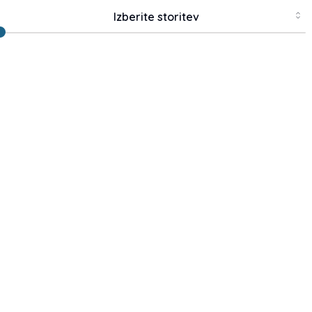
Sprem
Izberite storitev